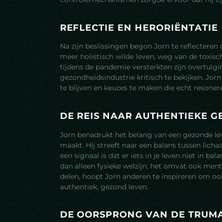
R
E
F
L
E
C
T
I
E
E
N
H
E
R
O
R
I
Ë
N
T
A
T
I
E
Na zijn beslissingen begon Jorn te reflecteren op
meer holistisch wilde leven, weg van de toxisc
tijdens de pandemie versterkten zijn overtuig
gezondheidsindustrie kritisch te bekijken. Jorn
te blijven en keuzes te maken die echt resone
D
E
R
E
I
S
N
A
A
R
A
U
T
H
E
N
T
I
E
K
E
G
Jorn benadrukt het belang van een gezonde le
maakt. Hij streeft naar een balans tussen lich
een signaal is dat er iets in je leven niet in ba
dan alleen fysieke welzijn; het omvat ook ment
delen, hoopt Jorn anderen te inspireren om oo
authentiek, gezond leven.
D
E
O
O
R
S
P
R
O
N
G
V
A
N
D
E
T
R
U
M