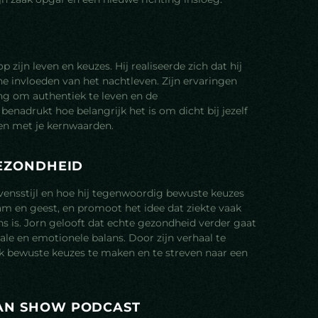
 zijn leven en keuzes. Hij realiseerde zich dat hij
he invloeden van het nachtleven. Zijn ervaringen
ing om authentiek te leven en de
 benadrukt hoe belangrijk het is om dicht bij jezelf
ren met je kernwaarden.
E
Z
O
N
D
H
E
I
D
vensstijl en hoe hij tegenwoordig bewuste keuzes
aam en geest, en promoot het idee dat ziekte vaak
lans is. Jorn gelooft dat echte gezondheid verder gaat
ale en emotionele balans. Door zijn verhaal te
k bewuste keuzes te maken en te streven naar een
A
N
S
H
O
W
P
O
D
C
A
S
T