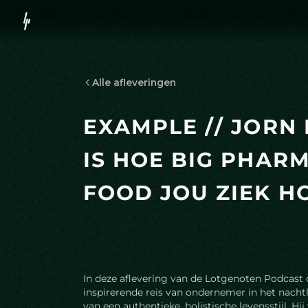
Alle afleveringen
E
X
A
M
P
L
E
/
/
J
O
R
N
I
S
H
O
E
B
I
G
P
H
A
R
F
O
O
D
J
O
U
Z
I
E
K
H
In deze aflevering van de Lotgenoten Podcast d
inspirerende reis van ondernemer in het nacht
van een authentieke, holistische levensstijl. Hij 