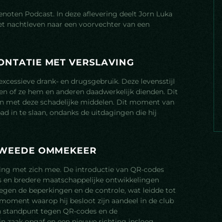
noten Podcast. In deze aflevering deelt Jorn Luka
het nachtleven naar een voorvechter van een
O
N
T
A
T
I
E
M
E
T
V
E
R
S
L
A
V
I
N
G
 excessieve drank- en drugsgebruik. Deze levensstijl
n of ze hem en anderen daadwerkelijk dienden. Dit
ppen met deze schadelijke middelen. Dit moment van
ad in te slaan, ondanks de uitdagingen die hij
W
E
E
D
E
O
M
M
E
K
E
E
R
ng met zich mee. De introductie van QR-codes
ss en bredere maatschappelijke ontwikkelingen
egen de beperkingen en de controle, wat leidde tot
 moment waarop hij besloot zijn aandeel in de club
jn standpunt tegen QR-codes en de
n zaak opgaf en een nieuwe richting insloeg.