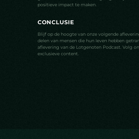
positieve impact te maken.
C
O
N
C
L
U
S
I
E
Blijf op de hoogte van onze volgende aflever
delen van mensen die hun leven hebben getra
aflevering van de Lotgenoten Podcast. Volg on
exclusieve content.