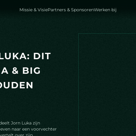
Missie & Visie
Partners & Sponsoren
Werken bij
L
U
K
A
:
D
I
T
M
A
&
B
I
G
O
U
D
E
N
eelt Jorn Luka zijn
leven naar een voorvechter
vertelt over zijn