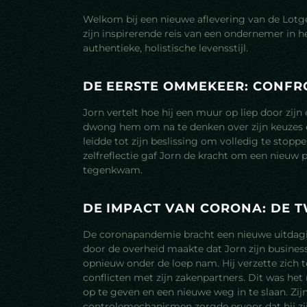
Welkom bij een nieuwe aflevering van de Lotge
zijn inspirerende reis van een ondernemer in 
authentieke, holistische levensstijl.
D
E
E
E
R
S
T
E
O
M
M
E
K
E
E
R
:
C
O
N
F
R
Jorn vertelt hoe hij een muur op liep door zijn
dwong hem om na te denken over zijn keuzes e
leidde tot zijn beslissing om volledig te sto
zelfreflectie gaf Jorn de kracht om een nieuw p
tegenkwam.
D
E
I
M
P
A
C
T
V
A
N
C
O
R
O
N
A
:
D
E
T
De coronapandemie bracht een nieuwe uitdagi
door de overheid maakte dat Jorn zijn busine
opnieuw onder de loep nam. Hij verzette zich t
conflicten met zijn zakenpartners. Dit was het
op te geven en een nieuwe weg in te slaan. Zi
controlemechanismen zorgde ervoor dat hij zij