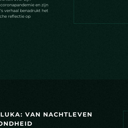
e coronapandemie en zijn
's verhaal benadrukt het
che reflectie op
L
U
K
A
:
V
A
N
N
A
C
H
T
L
E
V
E
N
O
N
D
H
E
I
D