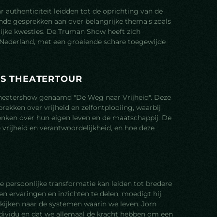
aar authenticiteit leidden tot de oprichting van de
nde gesprekken aan over belangrijke thema's zoals
ijke kwesties. De Truman Show heeft zich
 Nederland, met een groeiende schare toegewijde
'
S
T
H
E
A
T
E
R
T
O
U
R
 theatershow genaamd "De Weg naar Vrijheid". Deze
ekken over vrijheid en zelfontplooiing, waarbij
 denken over hun eigen leven en de maatschappij. De
vrijheid en verantwoordelijkheid, en hoe deze
e persoonlijke transformatie kan leiden tot bredere
n ervaringen en inzichten te delen, moedigt hij
 kijken naar de systemen waarin we leven. Jorn
individu en dat we allemaal de kracht hebben om een