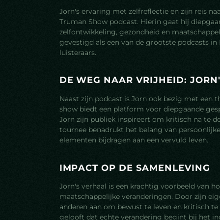
Jorn's ervaring met zelfreflectie en zijn reis n
Truman Show podcast. Hierin gaat hij diepgaa
zelfontwikkeling, gezondheid en maatschappel
gevestigd als een van de grootste podcasts in
luisteraars.
D
E
W
E
G
N
A
A
R
V
R
I
J
H
E
I
D
:
J
O
R
N
Naast zijn podcast is Jorn ook bezig met een
show biedt een platform voor diepgaande gespr
Jorn zijn publiek inspireert om kritisch na te
tournee benadrukt het belang van persoonlijke 
elementen bijdragen aan een vervuld leven.
I
M
P
A
C
T
O
P
D
E
S
A
M
E
N
L
E
V
I
N
G
Jorn's verhaal is een krachtig voorbeeld van ho
maatschappelijke veranderingen. Door zijn eige
anderen aan om bewust te leven en kritisch te
gelooft dat echte verandering begint bij het 