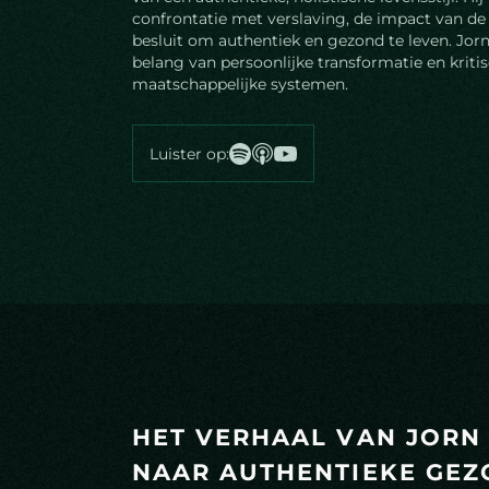
confrontatie met verslaving, de impact van d
besluit om authentiek en gezond te leven. Jorn
belang van persoonlijke transformatie en kritis
maatschappelijke systemen.
Luister op:
H
E
T
V
E
R
H
A
A
L
V
A
N
J
O
R
N
N
A
A
R
A
U
T
H
E
N
T
I
E
K
E
G
E
Z