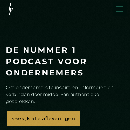
D
E
N
U
M
M
E
R
1
P
O
D
C
A
S
T
V
O
O
R
O
N
D
E
R
N
E
M
E
R
S
Om ondernemers te inspireren, informeren en
verbinden door middel van authentieke
gesprekken.
Bekijk alle afleveringen