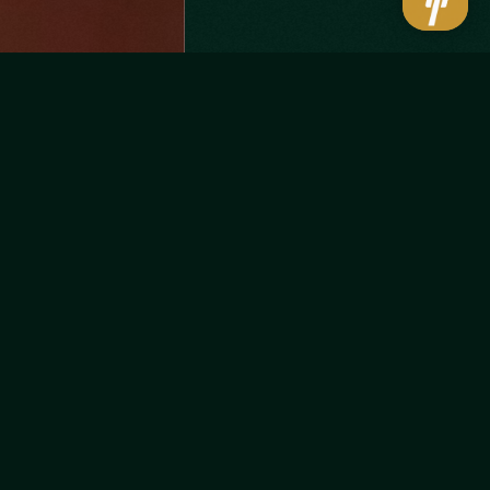
Lotgenoten Media biedt een plek aan
tafel bij ‘s werelds grootste denkers en
doeners die gigantische successen
hebben bereikt en de wereld hebben
veranderd.