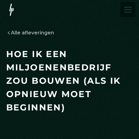
Alle afleveringen
H
O
E
I
K
E
E
N
M
I
L
J
O
E
N
E
N
B
E
D
R
I
J
F
Z
O
U
B
O
U
W
E
N
(
A
L
S
I
K
O
P
N
I
E
U
W
M
O
E
T
B
E
G
I
N
N
E
N
)